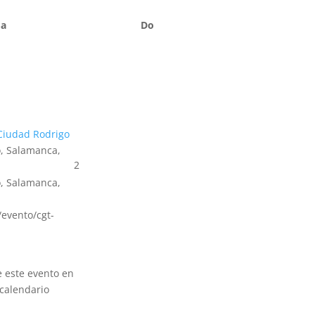
Sa
Do
Ciudad Rodrigo
, Salamanca,
2
, Salamanca,
s/evento/cgt-
e este evento en
calendario