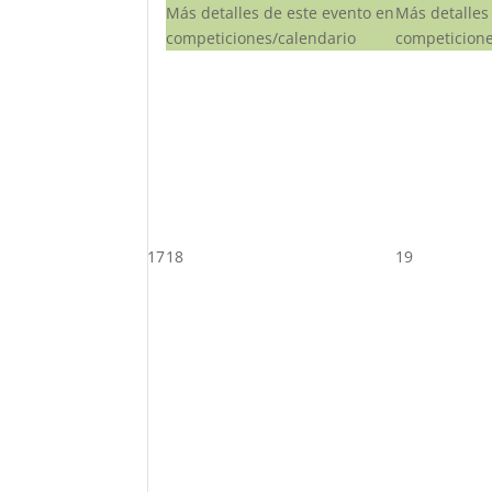
Más detalles de este evento en
Más detalles
competiciones/calendario
competicione
17
18
19