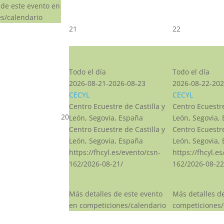
 de este evento en
s/calendario
21
22
CSN***
CSN***
Todo el día
Todo el día
2026-08-21-2026-08-23
2026-08-22-202
CECYL
CECYL
Centro Ecuestre de Castilla y
Centro Ecuestre
20
León, Segovia, España
León, Segovia,
Centro Ecuestre de Castilla y
Centro Ecuestre
León, Segovia, España
León, Segovia,
https://fhcyl.es/evento/csn-
https://fhcyl.e
162/2026-08-21/
162/2026-08-22
Más detalles de este evento
Más detalles d
en competiciones/calendario
competiciones/