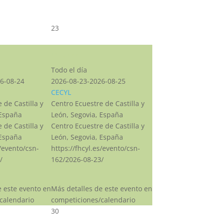
23
CSN***
Todo el día
6-08-24
2026-08-23-2026-08-25
CECYL
 de Castilla y
Centro Ecuestre de Castilla y
 España
León, Segovia, España
 de Castilla y
Centro Ecuestre de Castilla y
 España
León, Segovia, España
s/evento/csn-
https://fhcyl.es/evento/csn-
/
162/2026-08-23/
e este evento en
Más detalles de este evento en
calendario
competiciones/calendario
30