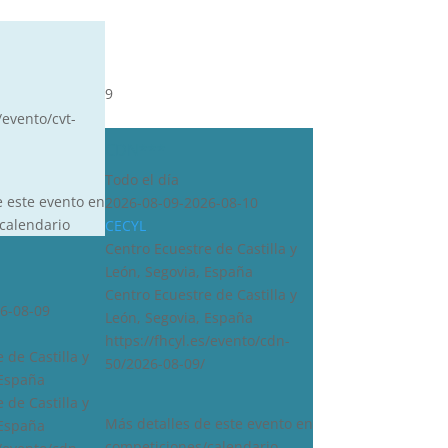
9
/evento/cvt-
CDN***
Todo el día
e este evento en
2026-08-09-2026-08-10
calendario
CECYL
Centro Ecuestre de Castilla y
León, Segovia, España
Centro Ecuestre de Castilla y
6-08-09
León, Segovia, España
https://fhcyl.es/evento/cdn-
 de Castilla y
50/2026-08-09/
 España
 de Castilla y
Más detalles de este evento en
 España
competiciones/calendario