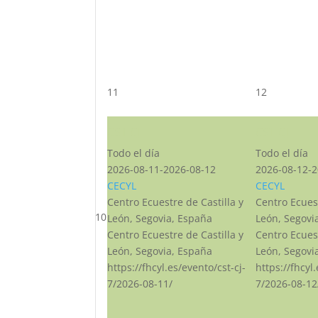
11
12
CST CJ
CST CJ
Todo el día
Todo el día
2026-08-11-2026-08-12
2026-08-12-2
CECYL
CECYL
Centro Ecuestre de Castilla y
Centro Ecuest
10
León, Segovia, España
León, Segovi
Centro Ecuestre de Castilla y
Centro Ecuest
León, Segovia, España
León, Segovi
https://fhcyl.es/evento/cst-cj-
https://fhcyl
7/2026-08-11/
7/2026-08-12