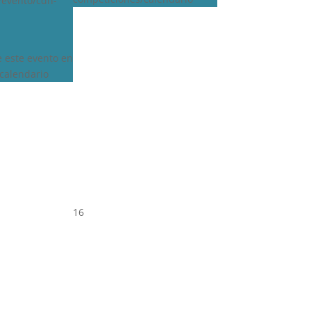
s/evento/cdn-
e este evento en
calendario
16