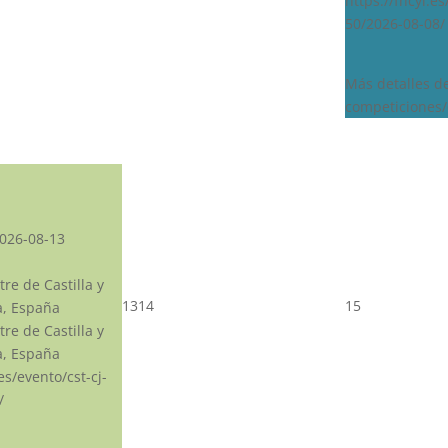
https://fhcyl.e
50/2026-08-08/
Más detalles d
competiciones/
026-08-13
re de Castilla y
13
14
15
a, España
re de Castilla y
a, España
.es/evento/cst-cj-
/