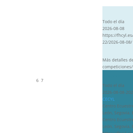
CVT
Todo el día
2026-08-08
https://fhcyl.es
22/2026-08-08/
Más detalles d
competiciones/
CDN***
6
7
Todo el día
2026-08-08-202
CECYL
Centro Ecuestre
León, Segovia,
Centro Ecuestre
León, Segovia,