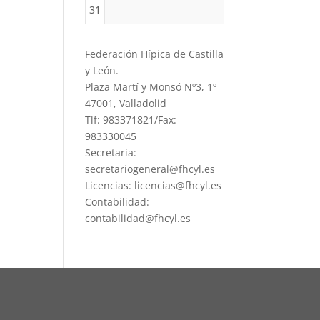
31
Federación Hípica de Castilla
y León.
Plaza Martí y Monsó Nº3, 1º
47001, Valladolid
Tlf: 983371821/Fax:
983330045
Secretaria:
secretariogeneral@fhcyl.es
Licencias: licencias@fhcyl.es
Contabilidad:
contabilidad@fhcyl.es