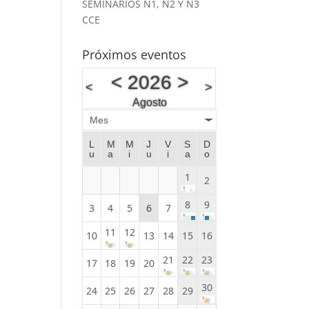
SEMINARIOS N1, N2 Y N3
CCE
Próximos eventos
<
2026
>
<
>
Agosto
Mes
L
M
M
J
V
S
D
u
a
i
u
i
a
o
1
2
8
9
3
4
5
6
7
11
12
10
13
14
15
16
21
22
23
17
18
19
20
30
24
25
26
27
28
29