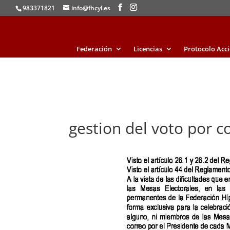
983371821
info@fhcyl.es
Federación
Licencias
Protocolo Acc
gestion del voto por c