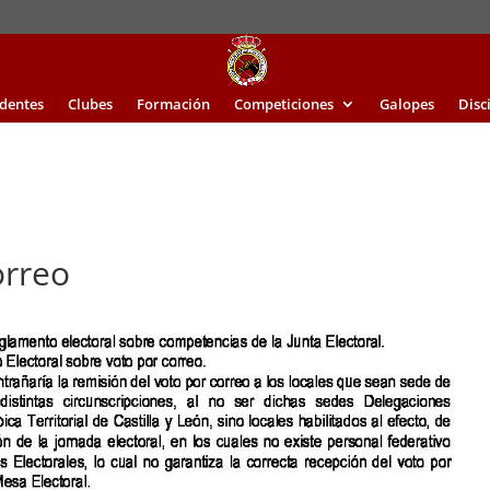
identes
Clubes
Formación
Competiciones
Galopes
Disc
orreo