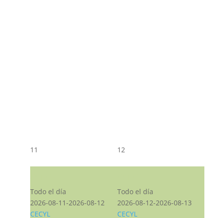
11
12
CST CJ
CST CJ
Todo el día
Todo el día
2026-08-11-2026-08-12
2026-08-12-2026-08-13
CECYL
CECYL