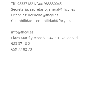
Tlf: 983371821/Fax: 983330045
Secretaria: secretariogeneral@fhcyl.es
Licencias: licencias@fhcyl.es
Contabilidad: contabilidad@fhcyl.es
info@fhcyl.es
Plaza Martí y Monsó, 3 47001, Valladolid
983 37 18 21
659 77 82 73