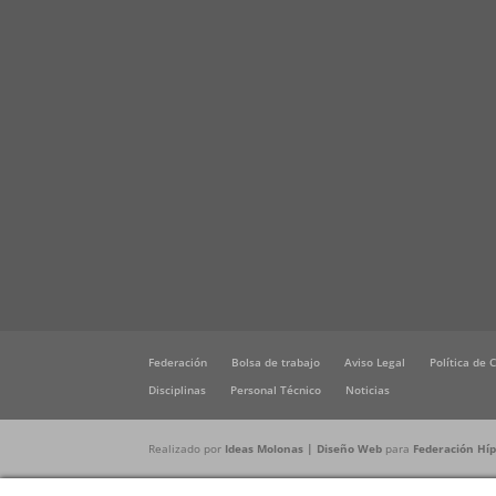
Federación
Bolsa de trabajo
Aviso Legal
Política de 
Disciplinas
Personal Técnico
Noticias
Realizado por
Ideas Molonas | Diseño Web
para
Federación Hípi