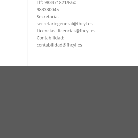
Tlf: 983371821/Fax:
983330045
Secretaria:
secretariogeneral@fhcyl.es
Licencias: licencias@fhcyl.es
Contabilidad:
contabilidad@fhcyl.es