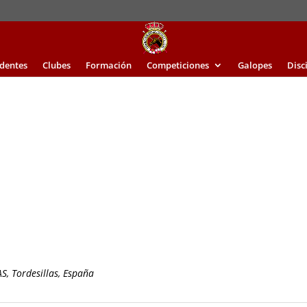
identes
Clubes
Formación
Competiciones
Galopes
Disc
, Tordesillas, España