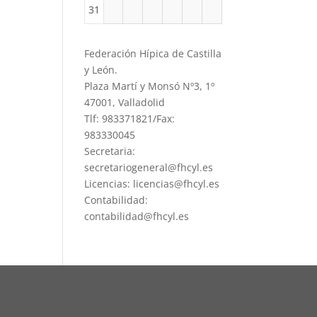
31
Federación Hípica de Castilla
y León.
Plaza Martí y Monsó Nº3, 1º
47001, Valladolid
Tlf: 983371821/Fax:
983330045
Secretaria:
secretariogeneral@fhcyl.es
Licencias: licencias@fhcyl.es
Contabilidad:
contabilidad@fhcyl.es