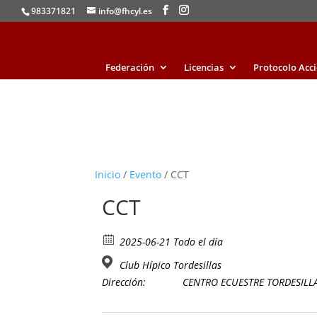
983371821
info@fhcyl.es
Federación
Licencias
Protocolo Acc
Inicio
/
Evento
/ CCT
CCT
2025-06-21 Todo el día
Club Hípico Tordesillas
Dirección:
CENTRO ECUESTRE TORDESILLAS