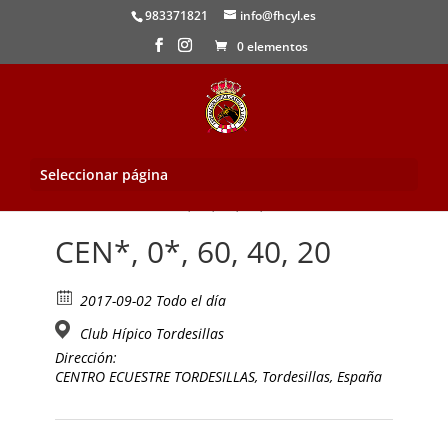
983371821
info@fhcyl.es
0 elementos
Seleccionar página
Inicio
/
Evento
/ CEN*, 0*, 60, 40, 20
CEN*, 0*, 60, 40, 20
2017-09-02 Todo el día
Club Hípico Tordesillas
Dirección:
CENTRO ECUESTRE TORDESILLAS, Tordesillas, España