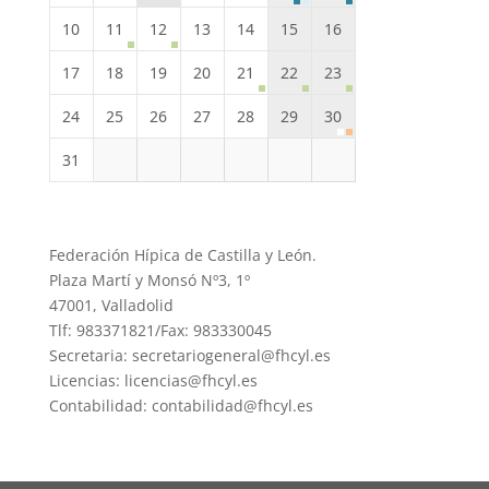
10
11
12
13
14
15
16
17
18
19
20
21
22
23
24
25
26
27
28
29
30
31
Federación Hípica de Castilla y León.
Plaza Martí y Monsó Nº3, 1º
47001, Valladolid
Tlf: 983371821/Fax: 983330045
Secretaria: secretariogeneral@fhcyl.es
Licencias: licencias@fhcyl.es
Contabilidad: contabilidad@fhcyl.es