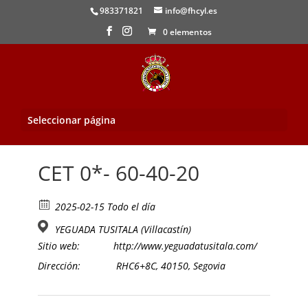
983371821
info@fhcyl.es
0 elementos
Seleccionar página
Inicio
/
Evento
/ CET 0*- 60-40-20
CET 0*- 60-40-20
2025-02-15 Todo el día
YEGUADA TUSITALA (Villacastín)
Sitio web:
http://www.yeguadatusitala.com/
Dirección:
RHC6+8C, 40150, Segovia