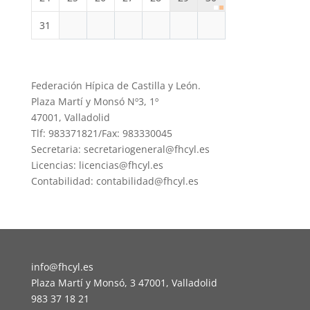
31
Federación Hípica de Castilla y León.
Plaza Martí y Monsó Nº3, 1º
47001, Valladolid
Tlf: 983371821/Fax: 983330045
Secretaria: secretariogeneral@fhcyl.es
Licencias: licencias@fhcyl.es
Contabilidad: contabilidad@fhcyl.es
info@fhcyl.es
Plaza Martí y Monsó, 3 47001, Valladolid
983 37 18 21