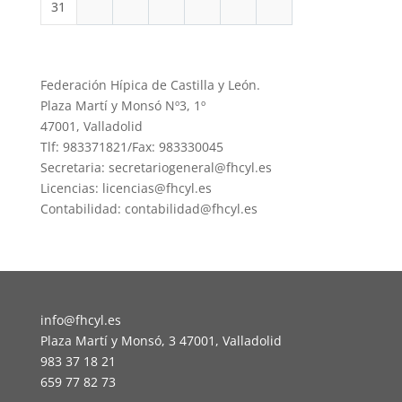
31
Federación Hípica de Castilla y León.
Plaza Martí y Monsó Nº3, 1º
47001, Valladolid
Tlf: 983371821/Fax: 983330045
Secretaria: secretariogeneral@fhcyl.es
Licencias: licencias@fhcyl.es
Contabilidad: contabilidad@fhcyl.es
info@fhcyl.es
Plaza Martí y Monsó, 3 47001, Valladolid
983 37 18 21
659 77 82 73