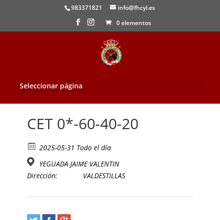
983371821
info@fhcyl.es
0 elementos
Seleccionar página
Inicio
/
Evento
/ CET 0*-60-40-20
CET 0*-60-40-20
2025-05-31 Todo el día
YEGUADA JAIME VALENTIN
Dirección:
VALDESTILLAS