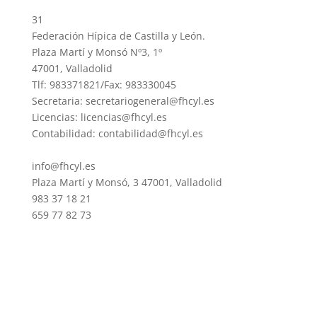
31
Federación Hípica de Castilla y León.
Plaza Martí y Monsó Nº3, 1º
47001, Valladolid
Tlf: 983371821/Fax: 983330045
Secretaria: secretariogeneral@fhcyl.es
Licencias: licencias@fhcyl.es
Contabilidad: contabilidad@fhcyl.es
info@fhcyl.es
Plaza Martí y Monsó, 3 47001, Valladolid
983 37 18 21
659 77 82 73