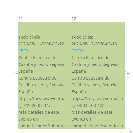
11
12
CST CJ
CST CJ
Todo el día
Todo el día
2026-08-11-2026-08-12
2026-08-12-2026-08-13
CECYL
CECYL
Centro Ecuestre de
Centro Ecuestre de
Castilla y León, Segovia,
Castilla y León, Segovia,
España
España
10
13
1
Centro Ecuestre de
Centro Ecuestre de
Castilla y León, Segovia,
Castilla y León, Segovia,
España
España
https://fhcyl.es/evento/cst-
https://fhcyl.es/evento/cst-
cj-7/2026-08-11/
cj-7/2026-08-12/
Más detalles de este
Más detalles de este
evento en
evento en
competiciones/calendario
competiciones/calendario
2