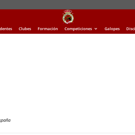
identes
Clubes
Formación
Competiciones
Galopes
Disc
España