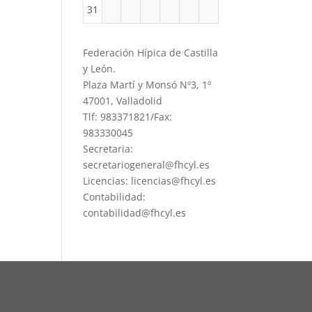
31
Federación Hípica de Castilla
y León.
Plaza Martí y Monsó Nº3, 1º
47001, Valladolid
Tlf: 983371821/Fax:
983330045
Secretaria:
secretariogeneral@fhcyl.es
Licencias: licencias@fhcyl.es
Contabilidad:
contabilidad@fhcyl.es