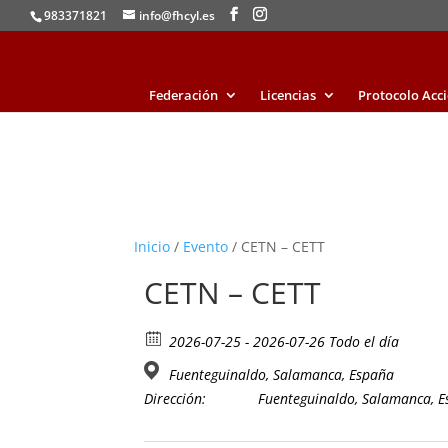
983371821
info@fhcyl.es
Federación
Licencias
Protocolo Acc
Inicio
/
Evento
/ CETN – CETT
CETN – CETT
2026-07-25 - 2026-07-26 Todo el día
Fuenteguinaldo, Salamanca, España
Dirección:
Fuenteguinaldo, Salamanca, 