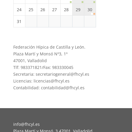
24
25
26
27
28
29
30
31
Federación Hípica de Castilla y León.
Plaza Martí y Monsó Nº3, 1º
47001, Valladolid
Tlf: 983371821/Fax: 983330045
Secretaria: secretariogeneral@fhcyl.es
Licencias: licencias@fhcyl.es
Contabilidad: contabilidad@fhcyl.es
info@fhcyl.es
Plaza Martí y Monsó, 3 47001, Valladolid