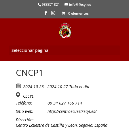
983371821
info@fhcyl.es
0 elementos
Seleccionar página
Inicio
/
Evento
/ CNCP1
CNCP1
2024-10-26 - 2024-10-27 Todo el día
CECYL
Teléfono:
00 34 627 166 714
Sitio web:
http://centroecuestrecyl.es/
Dirección:
Centro Ecuestre de Castilla y León, Segovia, España