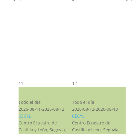
11
12
CST CJ
CST CJ
Todo el día
Todo el día
2026-08-11-2026-08-12
2026-08-12-2026-08-13
CECYL
CECYL
Centro Ecuestre de
Centro Ecuestre de
Castilla y León, Segovia,
Castilla y León, Segovia,