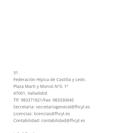
31
Federación Hípica de Castilla y León.
Plaza Martí y Monsó Nº3, 1º
47001, Valladolid
Tlf: 983371821/Fax: 983330045
Secretaria: secretariogeneral@fhcyl.es
Licencias: licencias@fhcyl.es
Contabilidad: contabilidad@fhcyl.es