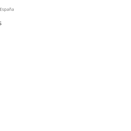
 España
s