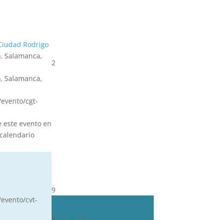
Ciudad Rodrigo
, Salamanca,
2
, Salamanca,
s/evento/cgt-
e este evento en
calendario
9
/evento/cvt-
CDN***