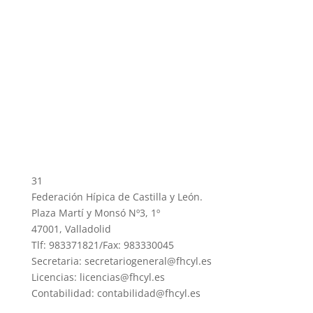
31
Federación Hípica de Castilla y León.
Plaza Martí y Monsó Nº3, 1º
47001, Valladolid
Tlf: 983371821/Fax: 983330045
Secretaria: secretariogeneral@fhcyl.es
Licencias: licencias@fhcyl.es
Contabilidad: contabilidad@fhcyl.es