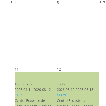
3
4
5
6
7
11
12
CST CJ
CST CJ
Todo el día
Todo el día
2026-08-11-2026-08-12
2026-08-12-2026-08-13
CECYL
CECYL
Centro Ecuestre de
Centro Ecuestre de
Castilla y León, Segovia,
Castilla y León, Segovia,