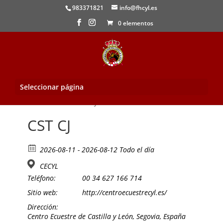
983371821
info@fhcyl.es
0 elementos
Seleccionar página
Inicio
/
Evento
/ CST CJ
CST CJ
2026-08-11 - 2026-08-12 Todo el día
CECYL
Teléfono:
00 34 627 166 714
Sitio web:
http://centroecuestrecyl.es/
Dirección:
Centro Ecuestre de Castilla y León, Segovia, España