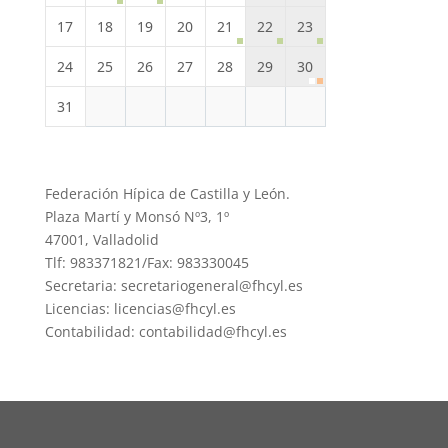
17
18
19
20
21
22
23
24
25
26
27
28
29
30
31
Federación Hípica de Castilla y León.
Plaza Martí y Monsó Nº3, 1º
47001, Valladolid
Tlf: 983371821/Fax: 983330045
Secretaria: secretariogeneral@fhcyl.es
Licencias: licencias@fhcyl.es
Contabilidad: contabilidad@fhcyl.es