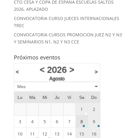
CTO CESA Y COPA DE ESPAÑA ESCUELAS SALTOS
2026. APLAZADO
CONVOCATORIA CURSO JUECES INTERNACIONALES
TREC
CONVOCATORIA CURSOS PROMOCION JUEZ N2 Y N3
Y SEMINARIOS N1, N2 Y N3 CCE
Próximos eventos
<
2026
>
<
>
Agosto
Mes
Lu
Ma
Mi
Ju
Vi
Sa
Do
1
2
3
4
5
6
7
8
9
10
11
12
13
14
15
16