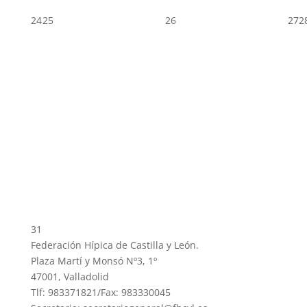
24
25
26
27
2
31
Federación Hípica de Castilla y León.
Plaza Martí y Monsó Nº3, 1º
47001, Valladolid
Tlf: 983371821/Fax: 983330045