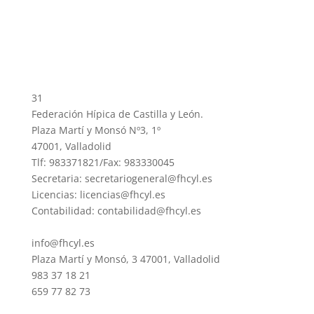
31
Federación Hípica de Castilla y León.
Plaza Martí y Monsó Nº3, 1º
47001, Valladolid
Tlf: 983371821/Fax: 983330045
Secretaria: secretariogeneral@fhcyl.es
Licencias: licencias@fhcyl.es
Contabilidad: contabilidad@fhcyl.es
info@fhcyl.es
Plaza Martí y Monsó, 3 47001, Valladolid
983 37 18 21
659 77 82 73