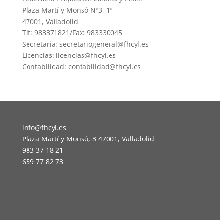
Plaza Martí y Monsó Nº3, 1º
47001, Valladolid
Tlf: 983371821/Fax: 983330045
Secretaria: secretariogeneral@fhcyl.es
Licencias: licencias@fhcyl.es
Contabilidad: contabilidad@fhcyl.es
info@fhcyl.es
Plaza Martí y Monsó, 3 47001, Valladolid
983 37 18 21
659 77 82 73