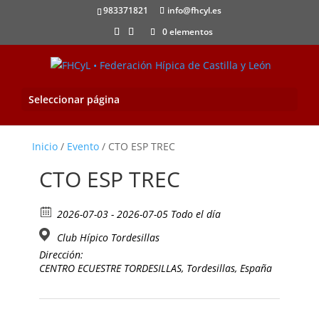
983371821
info@fhcyl.es
0 elementos
Seleccionar página
Inicio
/
Evento
/ CTO ESP TREC
CTO ESP TREC
2026-07-03 - 2026-07-05 Todo el día
Club Hípico Tordesillas
Dirección:
CENTRO ECUESTRE TORDESILLAS, Tordesillas, España