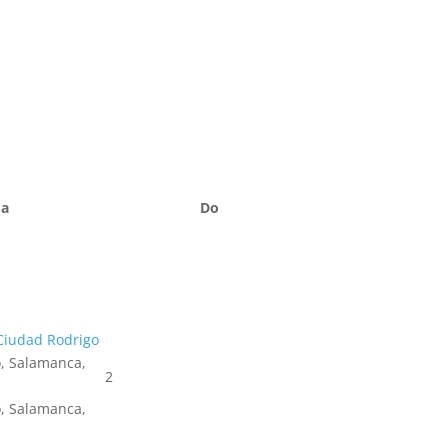
Sa
Do
Ciudad Rodrigo
, Salamanca,
2
, Salamanca,