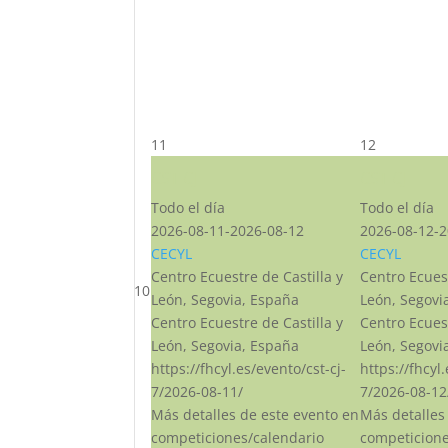
11
12
CST CJ
CST CJ
Todo el día
Todo el día
2026-08-11-2026-08-12
2026-08-12-2
CECYL
CECYL
Centro Ecuestre de Castilla y
Centro Ecuest
10
León, Segovia, España
León, Segovi
Centro Ecuestre de Castilla y
Centro Ecuest
León, Segovia, España
León, Segovi
https://fhcyl.es/evento/cst-cj-
https://fhcyl
7/2026-08-11/
7/2026-08-12
Más detalles de este evento en
Más detalles
competiciones/calendario
competicione