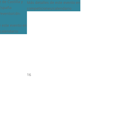
 de Castilla y
Más detalles de este evento en
 España
competiciones/calendario
s/evento/cdn-
e este evento en
calendario
16