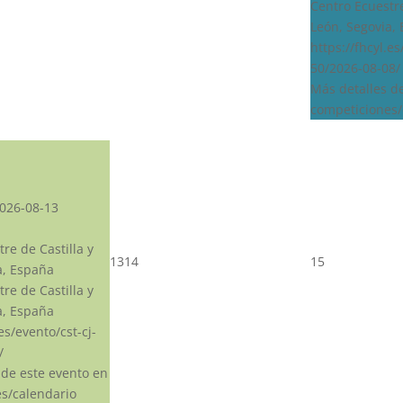
Centro Ecuestre
León, Segovia,
https://fhcyl.e
50/2026-08-08/
Más detalles d
competiciones/
026-08-13
re de Castilla y
13
14
15
a, España
re de Castilla y
a, España
.es/evento/cst-cj-
/
 de este evento en
s/calendario