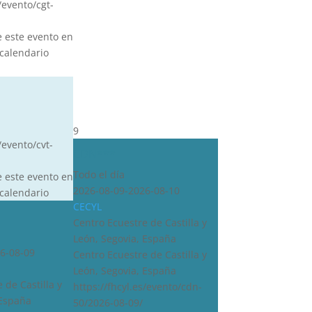
s/evento/cgt-
e este evento en
calendario
9
/evento/cvt-
CDN***
Todo el día
e este evento en
2026-08-09-2026-08-10
calendario
CECYL
Centro Ecuestre de Castilla y
León, Segovia, España
6-08-09
Centro Ecuestre de Castilla y
León, Segovia, España
 de Castilla y
https://fhcyl.es/evento/cdn-
 España
50/2026-08-09/