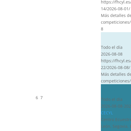
https://fhcyl.e
14/2026-08-01/
Más detalles d
competiciones/
8
CVT
Todo el día
2026-08-08
https://fhcyl.es
22/2026-08-08/
Más detalles d
competiciones/
CDN***
6
7
Todo el día
2026-08-08-202
CECYL
Centro Ecuestre
León, Segovia,