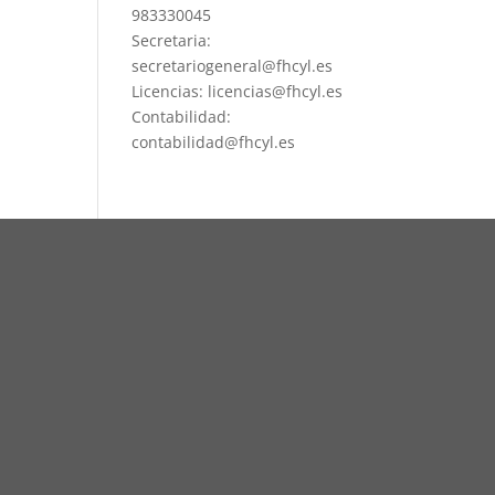
983330045
Secretaria:
secretariogeneral@fhcyl.es
Licencias: licencias@fhcyl.es
Contabilidad:
contabilidad@fhcyl.es