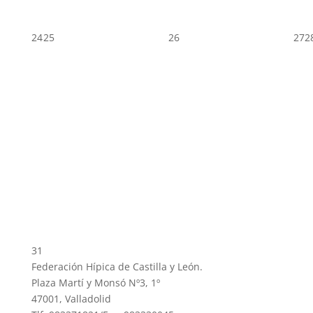
24
25
26
27
2
31
Federación Hípica de Castilla y León.
Plaza Martí y Monsó Nº3, 1º
47001, Valladolid