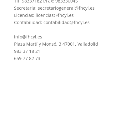
Tlf: 983371821/Fax: 983330045
Secretaria: secretariogeneral@fhcyl.es
Licencias: licencias@fhcyl.es
Contabilidad: contabilidad@fhcyl.es
info@fhcyl.es
Plaza Martí y Monsó, 3 47001, Valladolid
983 37 18 21
659 77 82 73