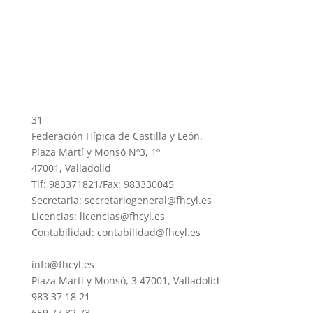
31
Federación Hípica de Castilla y León.
Plaza Martí y Monsó Nº3, 1º
47001, Valladolid
Tlf: 983371821/Fax: 983330045
Secretaria: secretariogeneral@fhcyl.es
Licencias: licencias@fhcyl.es
Contabilidad: contabilidad@fhcyl.es
info@fhcyl.es
Plaza Martí y Monsó, 3 47001, Valladolid
983 37 18 21
659 77 82 73