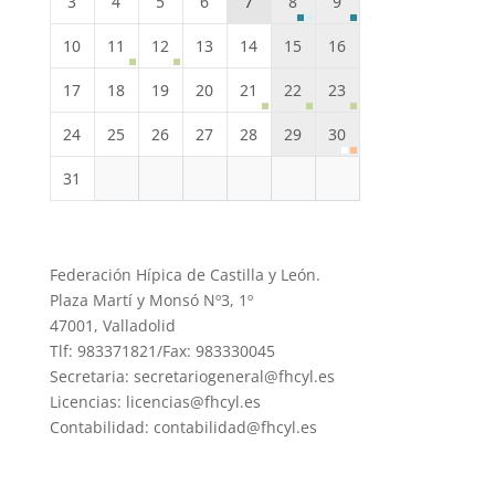
3
4
5
6
7
8
9
10
11
12
13
14
15
16
17
18
19
20
21
22
23
24
25
26
27
28
29
30
31
Federación Hípica de Castilla y León.
Plaza Martí y Monsó Nº3, 1º
47001, Valladolid
Tlf: 983371821/Fax: 983330045
Secretaria: secretariogeneral@fhcyl.es
Licencias: licencias@fhcyl.es
Contabilidad: contabilidad@fhcyl.es