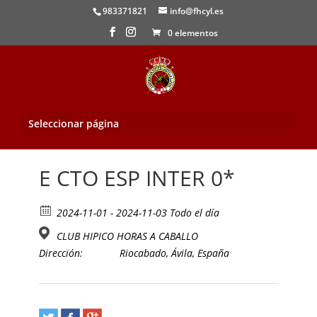
983371821
info@fhcyl.es
0 elementos
Seleccionar página
Inicio
/
Evento
/ E CTO ESP INTER 0*
E CTO ESP INTER 0*
2024-11-01 - 2024-11-03 Todo el día
CLUB HIPICO HORAS A CABALLO
Dirección:
Riocabado, Ávila, España