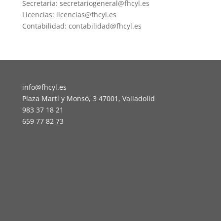
Secretaria: secretariogeneral@fhcyl.es
Licencias: licencias@fhcyl.es
Contabilidad: contabilidad@fhcyl.es
info@fhcyl.es
Plaza Martí y Monsó, 3 47001, Valladolid
983 37 18 21
659 77 82 73