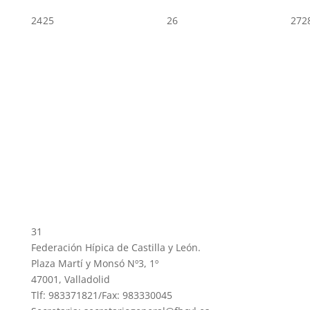
24
25
26
27
2
31
Federación Hípica de Castilla y León.
Plaza Martí y Monsó Nº3, 1º
47001, Valladolid
Tlf: 983371821/Fax: 983330045