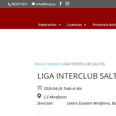
983371821
info@fhcyl.es
Federación
Licencias
Protocolo Acc
Inicio
/
Evento
/ LIGA INTERCLUB SALTOS
LIGA INTERCLUB SAL
2026-04-26 Todo el día
C.E Miraflores
Dirección:
Centro Ecuestre Miraflores, B