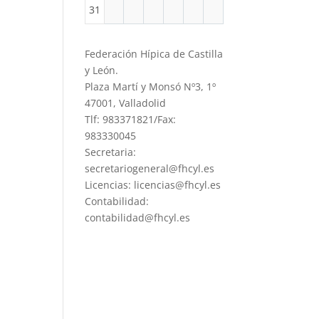
31
Federación Hípica de Castilla
y León.
Plaza Martí y Monsó Nº3, 1º
47001, Valladolid
Tlf: 983371821/Fax:
983330045
Secretaria:
secretariogeneral@fhcyl.es
Licencias: licencias@fhcyl.es
Contabilidad:
contabilidad@fhcyl.es