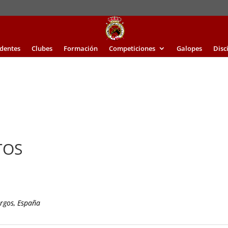
identes
Clubes
Formación
Competiciones
Galopes
Disc
TOS
urgos, España