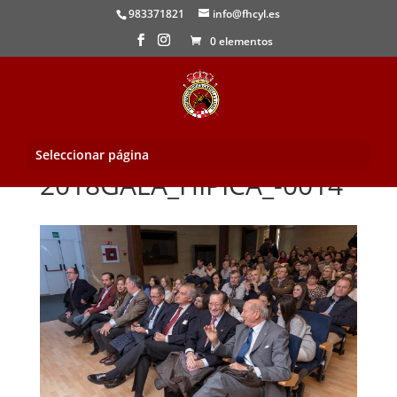
983371821
info@fhcyl.es
0 elementos
Seleccionar página
2018GALA_HIPICA_-0014