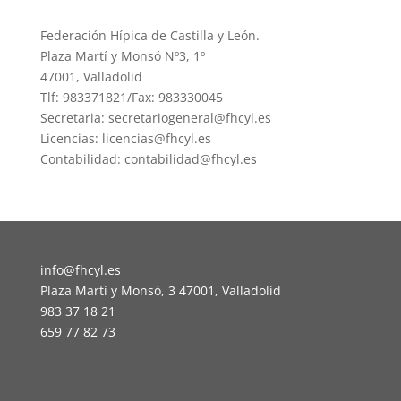
Federación Hípica de Castilla y León.
Plaza Martí y Monsó Nº3, 1º
47001, Valladolid
Tlf: 983371821/Fax: 983330045
Secretaria: secretariogeneral@fhcyl.es
Licencias: licencias@fhcyl.es
Contabilidad: contabilidad@fhcyl.es
info@fhcyl.es
Plaza Martí y Monsó, 3 47001, Valladolid
983 37 18 21
659 77 82 73