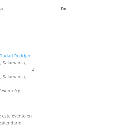
Sa
Do
Ciudad Rodrigo
, Salamanca,
2
, Salamanca,
s/evento/cgt-
e este evento en
calendario