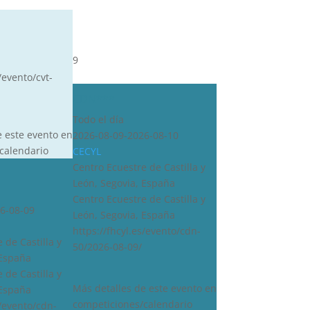
9
/evento/cvt-
CDN***
Todo el día
e este evento en
2026-08-09-2026-08-10
calendario
CECYL
Centro Ecuestre de Castilla y
León, Segovia, España
Centro Ecuestre de Castilla y
6-08-09
León, Segovia, España
https://fhcyl.es/evento/cdn-
 de Castilla y
50/2026-08-09/
 España
 de Castilla y
Más detalles de este evento en
 España
competiciones/calendario
s/evento/cdn-