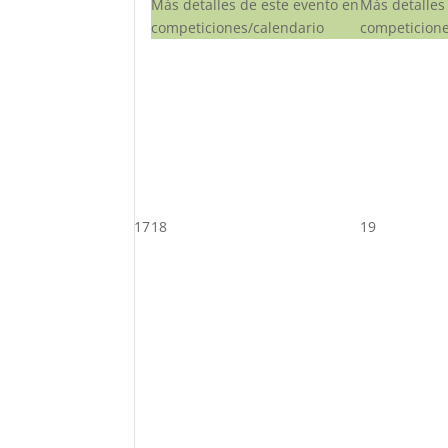
Más detalles de este evento en
Más detalles
competiciones/calendario
competicione
17
18
19