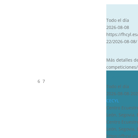
CVT
Todo el día
2026-08-08
https://fhcyl.es
22/2026-08-08/
Más detalles d
competiciones/
CDN***
6
7
Todo el día
2026-08-08-202
CECYL
Centro Ecuestre
León, Segovia,
Centro Ecuestre
León, Segovia,
https://fhcyl.e