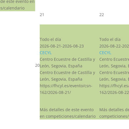
 de este evento en
s/calendario
21
22
CSN***
CSN***
Todo el día
Todo el día
2026-08-21-2026-08-23
2026-08-22-202
CECYL
CECYL
Centro Ecuestre de Castilla y
Centro Ecuestre
20
León, Segovia, España
León, Segovia,
Centro Ecuestre de Castilla y
Centro Ecuestre
León, Segovia, España
León, Segovia,
https://fhcyl.es/evento/csn-
https://fhcyl.e
162/2026-08-21/
162/2026-08-22
Más detalles de este evento
Más detalles d
en competiciones/calendario
competiciones/