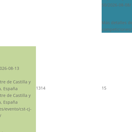
50/2026-08-08/
Más detalles d
competiciones/
026-08-13
re de Castilla y
13
14
15
a, España
re de Castilla y
a, España
.es/evento/cst-cj-
/