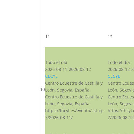
11
12
CST CJ
CST CJ
Todo el día
Todo el día
2026-08-11-2026-08-12
2026-08-12-2
CECYL
CECYL
Centro Ecuestre de Castilla y
Centro Ecuest
10
León, Segovia, España
León, Segovi
Centro Ecuestre de Castilla y
Centro Ecuest
León, Segovia, España
León, Segovi
https://fhcyl.es/evento/cst-cj-
https://fhcyl
7/2026-08-11/
7/2026-08-12