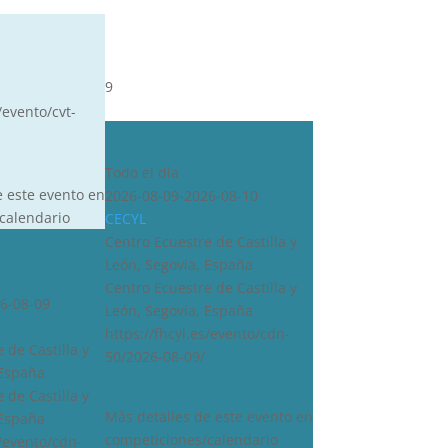
9
/evento/cvt-
CDN***
Todo el día
e este evento en
2026-08-09-2026-08-10
calendario
CECYL
Centro Ecuestre de Castilla y
León, Segovia, España
Centro Ecuestre de Castilla y
6-08-09
León, Segovia, España
https://fhcyl.es/evento/cdn-
 de Castilla y
50/2026-08-09/
 España
 de Castilla y
Más detalles de este evento en
 España
competiciones/calendario
s/evento/cdn-