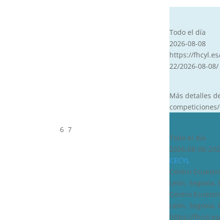
CVT
Todo el día
2026-08-08
https://fhcyl.es
22/2026-08-08/
Más detalles d
competiciones/
CDN***
6
7
Todo el día
2026-08-08-202
CECYL
Centro Ecuestre
León, Segovia,
Centro Ecuestre
León, Segovia,
https://fhcyl.e