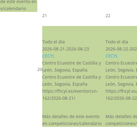
 de este evento en
s/calendario
21
22
CSN***
CSN***
Todo el día
Todo el día
2026-08-21-2026-08-23
2026-08-22-202
CECYL
CECYL
Centro Ecuestre de Castilla y
Centro Ecuestre
20
León, Segovia, España
León, Segovia,
Centro Ecuestre de Castilla y
Centro Ecuestre
León, Segovia, España
León, Segovia,
https://fhcyl.es/evento/csn-
https://fhcyl.e
162/2026-08-21/
162/2026-08-22
Más detalles de este evento
Más detalles d
en competiciones/calendario
competiciones/