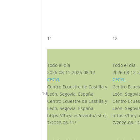
11
12
CST CJ
CST CJ
Todo el día
Todo el día
2026-08-11-2026-08-12
2026-08-12-2
CECYL
CECYL
Centro Ecuestre de Castilla y
Centro Ecuest
10
León, Segovia, España
León, Segovi
Centro Ecuestre de Castilla y
Centro Ecuest
León, Segovia, España
León, Segovi
https://fhcyl.es/evento/cst-cj-
https://fhcyl
7/2026-08-11/
7/2026-08-12