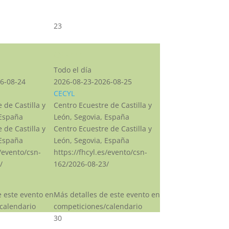
23
CSN***
Todo el día
6-08-24
2026-08-23-2026-08-25
CECYL
 de Castilla y
Centro Ecuestre de Castilla y
 España
León, Segovia, España
 de Castilla y
Centro Ecuestre de Castilla y
 España
León, Segovia, España
s/evento/csn-
https://fhcyl.es/evento/csn-
/
162/2026-08-23/
e este evento en
Más detalles de este evento en
calendario
competiciones/calendario
30