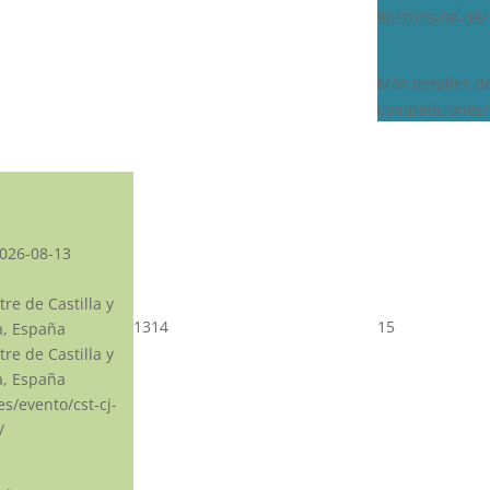
50/2026-08-08/
Más detalles d
competiciones/
026-08-13
re de Castilla y
13
14
15
a, España
re de Castilla y
a, España
.es/evento/cst-cj-
/