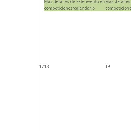
Más detalles de este evento en
Más detalles
competiciones/calendario
competicione
17
18
19