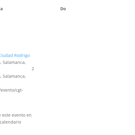
Sa
Do
Ciudad Rodrigo
, Salamanca,
2
, Salamanca,
s/evento/cgt-
e este evento en
calendario