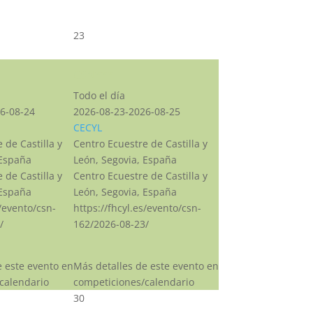
23
CSN***
Todo el día
6-08-24
2026-08-23-2026-08-25
CECYL
 de Castilla y
Centro Ecuestre de Castilla y
 España
León, Segovia, España
 de Castilla y
Centro Ecuestre de Castilla y
 España
León, Segovia, España
s/evento/csn-
https://fhcyl.es/evento/csn-
/
162/2026-08-23/
e este evento en
Más detalles de este evento en
calendario
competiciones/calendario
30