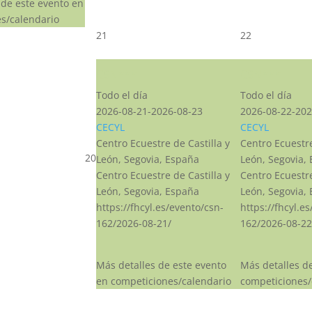
 de este evento en
s/calendario
21
22
CSN***
CSN***
Todo el día
Todo el día
2026-08-21-2026-08-23
2026-08-22-202
CECYL
CECYL
Centro Ecuestre de Castilla y
Centro Ecuestre
20
León, Segovia, España
León, Segovia,
Centro Ecuestre de Castilla y
Centro Ecuestre
León, Segovia, España
León, Segovia,
https://fhcyl.es/evento/csn-
https://fhcyl.e
162/2026-08-21/
162/2026-08-22
Más detalles de este evento
Más detalles d
en competiciones/calendario
competiciones/