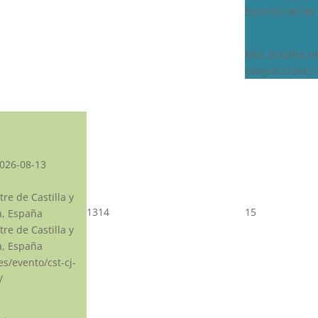
50/2026-08-08/
Más detalles d
competiciones/
026-08-13
re de Castilla y
13
14
15
a, España
re de Castilla y
a, España
.es/evento/cst-cj-
/