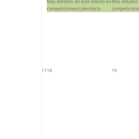
Más detalles de este evento en
Más detalles
competiciones/calendario
competicione
17
18
19