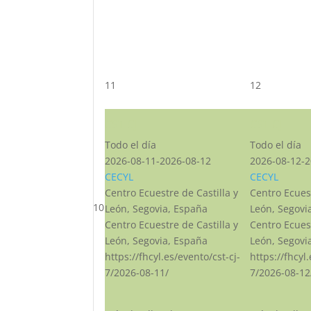
11
12
CST CJ
CST CJ
Todo el día
Todo el día
2026-08-11-2026-08-12
2026-08-12-2
CECYL
CECYL
Centro Ecuestre de Castilla y
Centro Ecuest
10
León, Segovia, España
León, Segovi
Centro Ecuestre de Castilla y
Centro Ecuest
León, Segovia, España
León, Segovi
https://fhcyl.es/evento/cst-cj-
https://fhcyl
7/2026-08-11/
7/2026-08-12