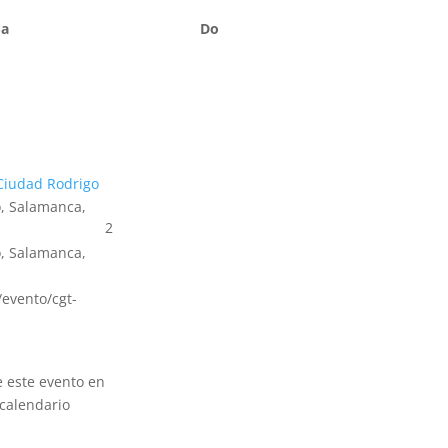
Sa
Do
Ciudad Rodrigo
, Salamanca,
2
, Salamanca,
s/evento/cgt-
e este evento en
calendario