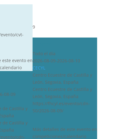
9
/evento/cvt-
CDN***
Todo el día
e este evento en
2026-08-09-2026-08-10
calendario
CECYL
Centro Ecuestre de Castilla y
León, Segovia, España
Centro Ecuestre de Castilla y
6-08-09
León, Segovia, España
https://fhcyl.es/evento/cdn-
 de Castilla y
50/2026-08-09/
 España
 de Castilla y
Más detalles de este evento en
 España
competiciones/calendario
s/evento/cdn-