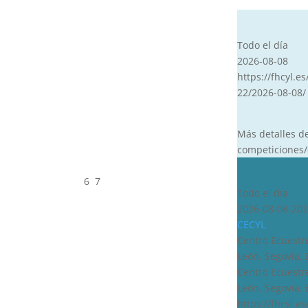
CVT
Todo el día
2026-08-08
https://fhcyl.es
22/2026-08-08/
Más detalles d
competiciones/
CDN***
6
7
Todo el día
2026-08-08-202
CECYL
Centro Ecuestre
León, Segovia,
Centro Ecuestre
León, Segovia,
https://fhcyl.e