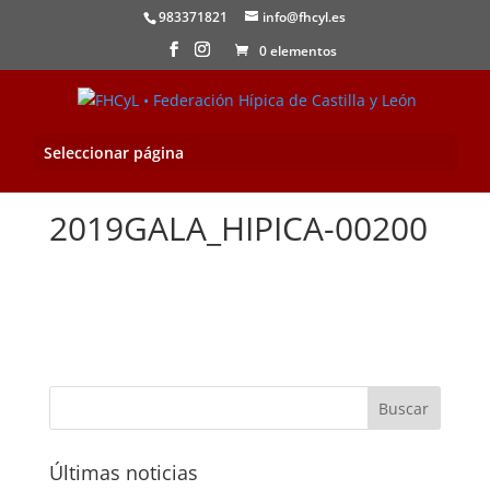
983371821
info@fhcyl.es
0 elementos
Seleccionar página
2019GALA_HIPICA-00200
Últimas noticias