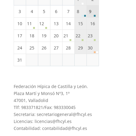
3
4
5
6
7
8
9
10
11
12
13
14
15
16
17
18
19
20
21
22
23
24
25
26
27
28
29
30
31
Federación Hípica de Castilla y León.
Plaza Martí y Monsó Nº3, 1º
47001, Valladolid
Tlf: 983371821/Fax: 983330045
Secretaria: secretariogeneral@fhcyl.es
Licencias: licencias@fhcyl.es
Contabilidad: contabilidad@fhcyl.es