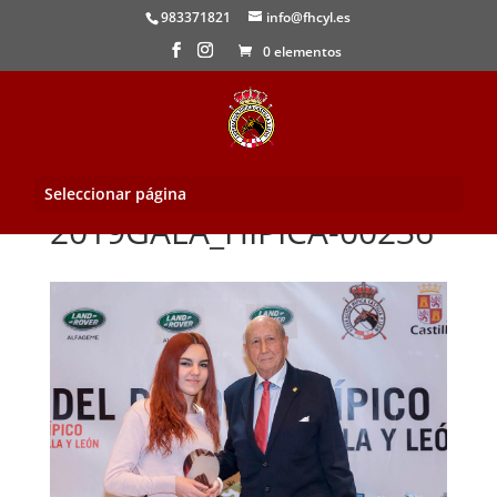
983371821
info@fhcyl.es
0 elementos
Seleccionar página
2019GALA_HIPICA-00236