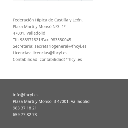
Federación Hípica de Castilla y León.
Plaza Martí y Monsó Nº3, 1º
47001, Valladolid
Tlf: 983371821/Fax: 983330045
Secretaria: secretariogeneral@fhcyl.es
Licencias: licencias@fhcyl.es
Contabilidad: contabilidad@fhcyl.es
info@fhcyl.es
Plaza Martí y Monsó, 3 47001, Valladolid
983 37 18 21
659 77 82 73