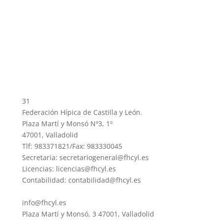
31
Federación Hípica de Castilla y León.
Plaza Martí y Monsó Nº3, 1º
47001, Valladolid
Tlf: 983371821/Fax: 983330045
Secretaria: secretariogeneral@fhcyl.es
Licencias: licencias@fhcyl.es
Contabilidad: contabilidad@fhcyl.es
info@fhcyl.es
Plaza Martí y Monsó, 3 47001, Valladolid