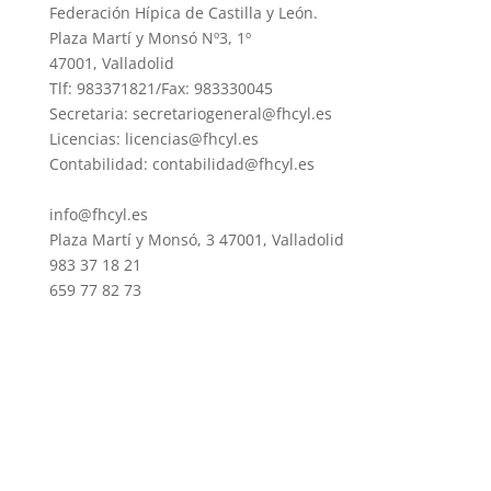
Federación Hípica de Castilla y León.
Plaza Martí y Monsó Nº3, 1º
47001, Valladolid
Tlf: 983371821/Fax: 983330045
Secretaria: secretariogeneral@fhcyl.es
Licencias: licencias@fhcyl.es
Contabilidad: contabilidad@fhcyl.es
info@fhcyl.es
Plaza Martí y Monsó, 3 47001, Valladolid
983 37 18 21
659 77 82 73