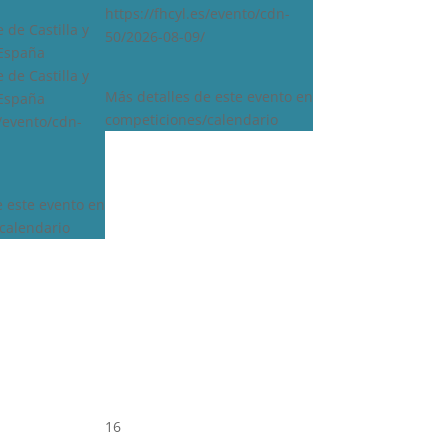
https://fhcyl.es/evento/cdn-
 de Castilla y
50/2026-08-09/
 España
 de Castilla y
Más detalles de este evento en
 España
competiciones/calendario
s/evento/cdn-
e este evento en
calendario
16