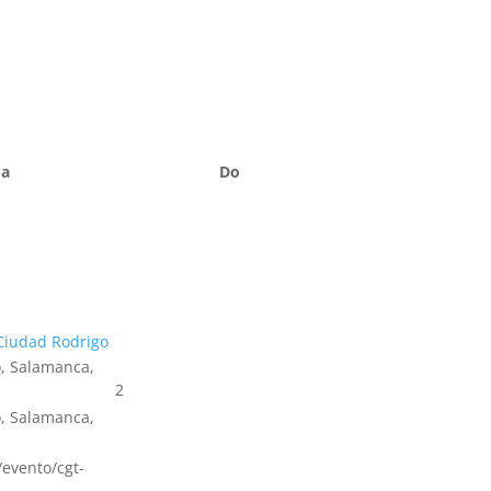
Sa
Do
Ciudad Rodrigo
, Salamanca,
2
, Salamanca,
s/evento/cgt-