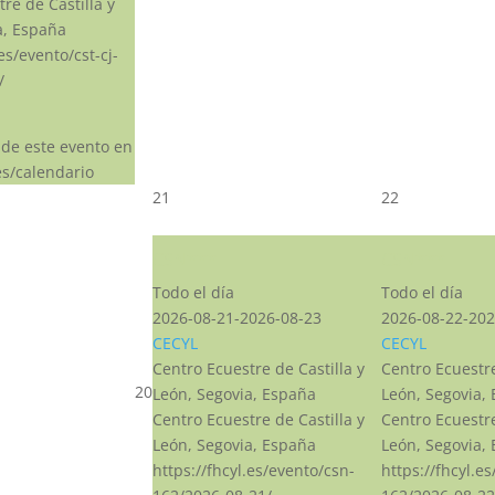
re de Castilla y
a, España
.es/evento/cst-cj-
/
 de este evento en
s/calendario
21
22
CSN***
CSN***
Todo el día
Todo el día
2026-08-21-2026-08-23
2026-08-22-202
CECYL
CECYL
Centro Ecuestre de Castilla y
Centro Ecuestre
20
León, Segovia, España
León, Segovia,
Centro Ecuestre de Castilla y
Centro Ecuestre
León, Segovia, España
León, Segovia,
https://fhcyl.es/evento/csn-
https://fhcyl.e