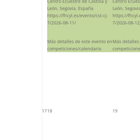
Centro Ecuestre de Castilla y
Centro Ecuest
León, Segovia, España
León, Segovi
https://fhcyl.es/evento/cst-cj-
https://fhcyl
7/2026-08-11/
7/2026-08-12
Más detalles de este evento en
Más detalles
competiciones/calendario
competicione
17
18
19