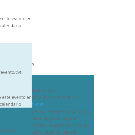
e este evento en
calendario
9
/evento/cvt-
CDN***
Todo el día
e este evento en
2026-08-09-2026-08-10
calendario
CECYL
Centro Ecuestre de Castilla y
León, Segovia, España
Centro Ecuestre de Castilla y
6-08-09
León, Segovia, España