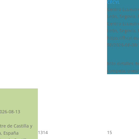
CECYL
Centro Ecuestre
León, Segovia,
Centro Ecuestre
León, Segovia,
https://fhcyl.e
50/2026-08-08/
Más detalles d
competiciones/
026-08-13
re de Castilla y
13
14
15
a, España