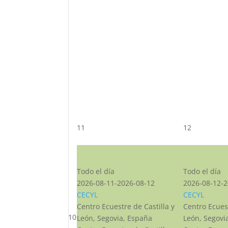
11
12
CST CJ
CST CJ
Todo el día
Todo el día
2026-08-11-2026-08-12
2026-08-12-2
CECYL
CECYL
Centro Ecuestre de Castilla y
Centro Ecuest
10
León, Segovia, España
León, Segovi