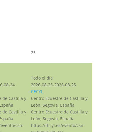
23
CSN***
Todo el día
6-08-24
2026-08-23-2026-08-25
CECYL
 de Castilla y
Centro Ecuestre de Castilla y
 España
León, Segovia, España
 de Castilla y
Centro Ecuestre de Castilla y
 España
León, Segovia, España
s/evento/csn-
https://fhcyl.es/evento/csn-