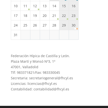
10
11
12
13
14
15
16
17
18
19
20
21
22
23
24
25
26
27
28
29
30
31
Federación Hípica de Castilla y León.
Plaza Martí y Monsó Nº3, 1º
47001, Valladolid
Tlf: 983371821/Fax: 983330045
Secretaria: secretariogeneral@fhcyl.es
Licencias: licencias@fhcyl.es
Contabilidad: contabilidad@fhcyl.es