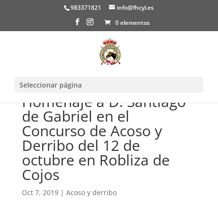
983371821
info@fhcyl.es
0 elementos
Seleccionar página
Homenaje a D. Santiago
de Gabriel en el
Concurso de Acoso y
Derribo del 12 de
octubre en Robliza de
Cojos
Oct 7, 2019
|
Acoso y derribo