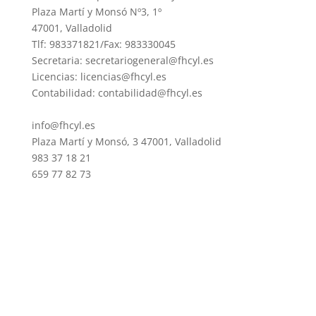
Plaza Martí y Monsó Nº3, 1º
47001, Valladolid
Tlf: 983371821/Fax: 983330045
Secretaria: secretariogeneral@fhcyl.es
Licencias: licencias@fhcyl.es
Contabilidad: contabilidad@fhcyl.es
info@fhcyl.es
Plaza Martí y Monsó, 3 47001, Valladolid
983 37 18 21
659 77 82 73