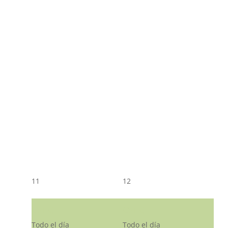
11
12
CST CJ
CST CJ
Todo el día
Todo el día