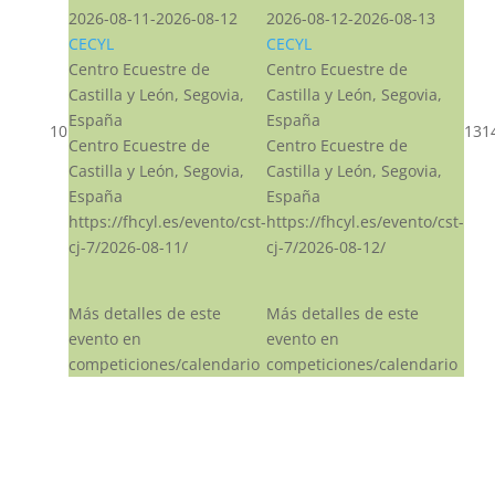
2026-08-11-2026-08-12
2026-08-12-2026-08-13
CECYL
CECYL
Centro Ecuestre de
Centro Ecuestre de
Castilla y León, Segovia,
Castilla y León, Segovia,
España
España
10
13
1
Centro Ecuestre de
Centro Ecuestre de
Castilla y León, Segovia,
Castilla y León, Segovia,
España
España
https://fhcyl.es/evento/cst-
https://fhcyl.es/evento/cst-
cj-7/2026-08-11/
cj-7/2026-08-12/
Más detalles de este
Más detalles de este
evento en
evento en
competiciones/calendario
competiciones/calendario