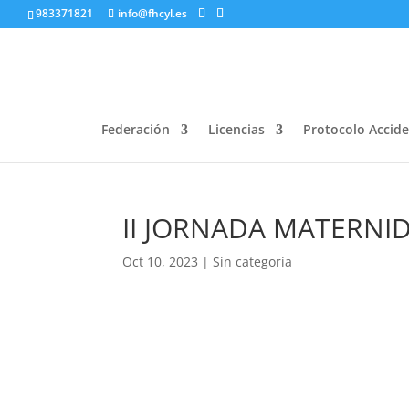
983371821
info@fhcyl.es
Federación
Licencias
Protocolo Accid
II JORNADA MATERNI
Oct 10, 2023
|
Sin categoría