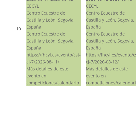
CECYL
CECYL
Centro Ecuestre de
Centro Ecuestre de
Castilla y León, Segovia,
Castilla y León, Segovia,
España
España
10
Centro Ecuestre de
Centro Ecuestre de
Castilla y León, Segovia,
Castilla y León, Segovia,
España
España
https://fhcyl.es/evento/cst-
https://fhcyl.es/evento/c
cj-7/2026-08-11/
cj-7/2026-08-12/
Más detalles de este
Más detalles de este
evento en
evento en
competiciones/calendario
competiciones/calendar