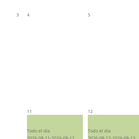
3
4
5
11
12
CST CJ
CST CJ
Todo el día
Todo el día
2026-08-11-2026-08-12
2026-08-12-2026-08-13