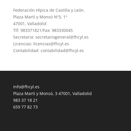
Federación Hípica de Castilla y León.
Plaza Martí y Monsó Nº3, 1º
47001, Valladolid
Tlf: 983371821/Fax: 983330045
Secretaria: secretariogeneral@fhcyl.es
Licencias: licencias@fhcyl.es
Contabilidad: contabilidad@fhcyl.es
info@fhcyl.es
Plaza Martí y Monsó, 3 47001, Valladolid
983 37 18 21
659 77 82 73