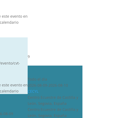
e este evento en
calendario
9
/evento/cvt-
CDN***
Todo el día
e este evento en
2026-08-09-2026-08-10
calendario
CECYL
Centro Ecuestre de Castilla y
León, Segovia, España
Centro Ecuestre de Castilla y
6-08-09
León, Segovia, España