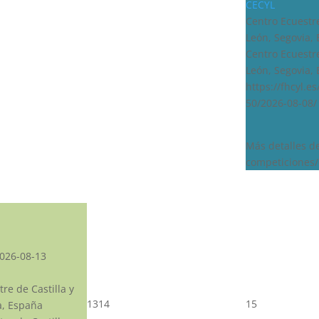
CECYL
Centro Ecuestre
León, Segovia,
Centro Ecuestre
León, Segovia,
https://fhcyl.e
50/2026-08-08/
Más detalles d
competiciones/
026-08-13
re de Castilla y
13
14
15
a, España