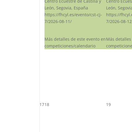
Centro Ecuestre de Castilla y
Centro Ecuest
León, Segovia, España
León, Segovi
https://fhcyl.es/evento/cst-cj-
https://fhcyl
7/2026-08-11/
7/2026-08-12
Más detalles de este evento en
Más detalles
competiciones/calendario
competicione
17
18
19