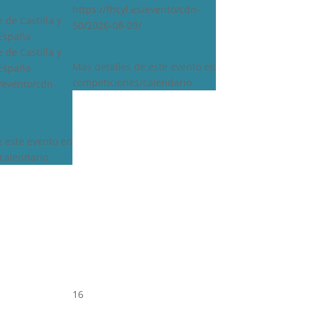
https://fhcyl.es/evento/cdn-
 de Castilla y
50/2026-08-09/
 España
 de Castilla y
Más detalles de este evento en
 España
competiciones/calendario
s/evento/cdn-
e este evento en
calendario
16