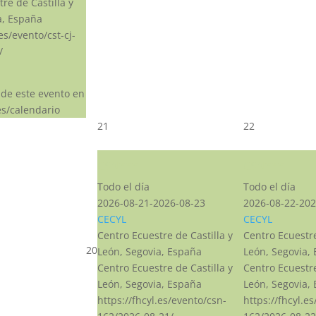
re de Castilla y
a, España
.es/evento/cst-cj-
/
 de este evento en
s/calendario
21
22
CSN***
CSN***
Todo el día
Todo el día
2026-08-21-2026-08-23
2026-08-22-202
CECYL
CECYL
Centro Ecuestre de Castilla y
Centro Ecuestre
20
León, Segovia, España
León, Segovia,
Centro Ecuestre de Castilla y
Centro Ecuestre
León, Segovia, España
León, Segovia,
https://fhcyl.es/evento/csn-
https://fhcyl.e