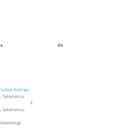
Sa
Do
Ciudad Rodrigo
, Salamanca,
2
, Salamanca,
s/evento/cgt-