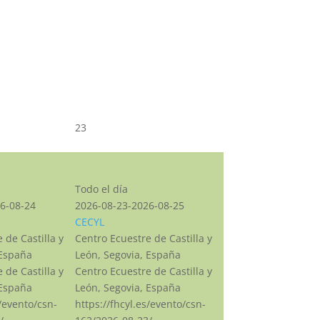
23
CSN***
Todo el día
6-08-24
2026-08-23-2026-08-25
CECYL
 de Castilla y
Centro Ecuestre de Castilla y
 España
León, Segovia, España
 de Castilla y
Centro Ecuestre de Castilla y
 España
León, Segovia, España
s/evento/csn-
https://fhcyl.es/evento/csn-