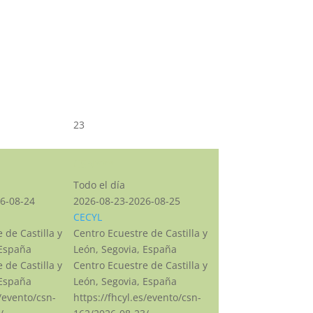
23
CSN***
Todo el día
6-08-24
2026-08-23-2026-08-25
CECYL
 de Castilla y
Centro Ecuestre de Castilla y
 España
León, Segovia, España
 de Castilla y
Centro Ecuestre de Castilla y
 España
León, Segovia, España
s/evento/csn-
https://fhcyl.es/evento/csn-