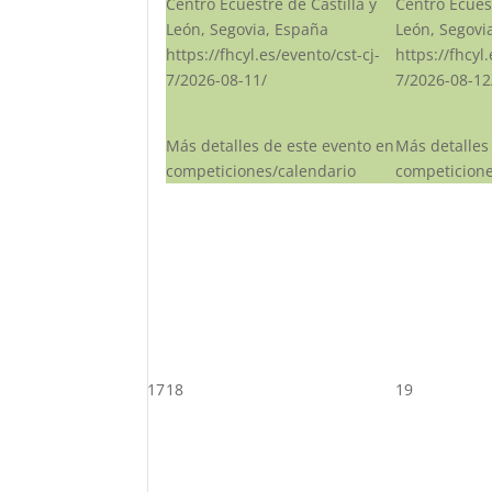
Centro Ecuestre de Castilla y
Centro Ecuest
León, Segovia, España
León, Segovi
https://fhcyl.es/evento/cst-cj-
https://fhcyl
7/2026-08-11/
7/2026-08-12
Más detalles de este evento en
Más detalles
competiciones/calendario
competicione
17
18
19