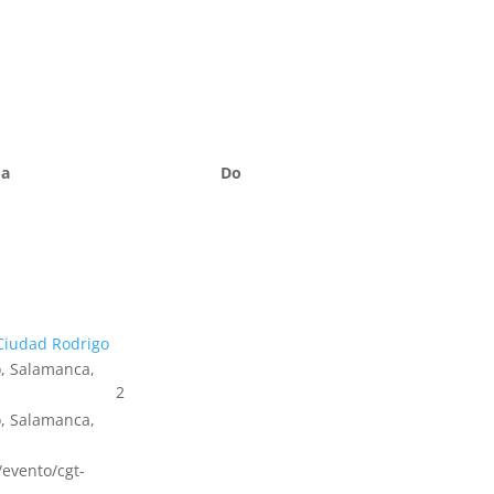
Sa
Do
Ciudad Rodrigo
, Salamanca,
2
, Salamanca,
s/evento/cgt-