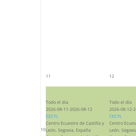
11
12
CST CJ
CST CJ
Todo el día
Todo el día
2026-08-11-2026-08-12
2026-08-12-2
CECYL
CECYL
Centro Ecuestre de Castilla y
Centro Ecuest
10
León, Segovia, España
León, Segovi