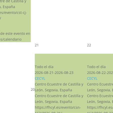
re de Castilla y
a, España
.es/evento/cst-cj-
/
 de este evento en
s/calendario
21
22
CSN***
CSN***
Todo el día
Todo el día
2026-08-21-2026-08-23
2026-08-22-202
CECYL
CECYL
Centro Ecuestre de Castilla y
Centro Ecuestre
20
León, Segovia, España
León, Segovia,
Centro Ecuestre de Castilla y
Centro Ecuestre
León, Segovia, España
León, Segovia,
https://fhcyl.es/evento/csn-
https://fhcyl.e