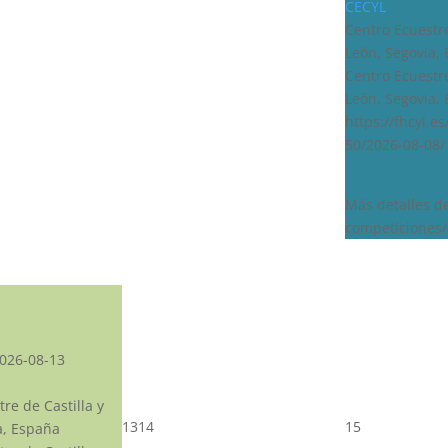
CECYL
Centro Ecuestre
León, Segovia,
Centro Ecuestre
León, Segovia,
https://fhcyl.e
50/2026-08-08/
Más detalles d
competiciones/
026-08-13
re de Castilla y
13
14
15
a, España