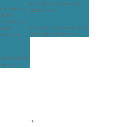
https://fhcyl.es/evento/cdn-
 de Castilla y
50/2026-08-09/
 España
 de Castilla y
Más detalles de este evento en
 España
competiciones/calendario
s/evento/cdn-
e este evento en
calendario
16