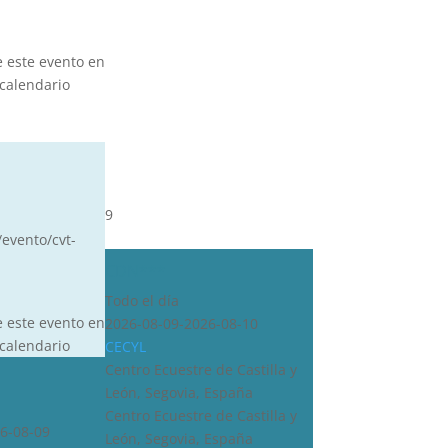
e este evento en
calendario
9
/evento/cvt-
CDN***
Todo el día
e este evento en
2026-08-09-2026-08-10
calendario
CECYL
Centro Ecuestre de Castilla y
León, Segovia, España
Centro Ecuestre de Castilla y
6-08-09
León, Segovia, España