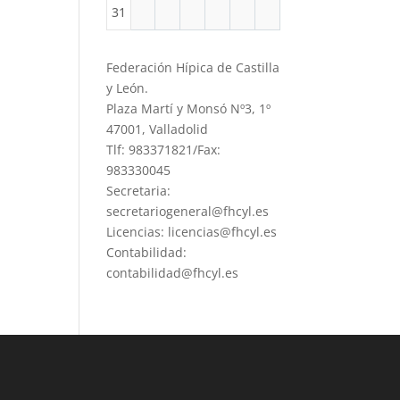
31
Federación Hípica de Castilla
y León.
Plaza Martí y Monsó Nº3, 1º
47001, Valladolid
Tlf: 983371821/Fax:
983330045
Secretaria:
secretariogeneral@fhcyl.es
Licencias: licencias@fhcyl.es
Contabilidad:
contabilidad@fhcyl.es