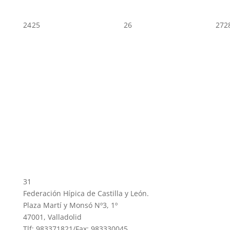
24
25
26
27
2
31
Federación Hípica de Castilla y León.
Plaza Martí y Monsó Nº3, 1º
47001, Valladolid
Tlf: 983371821/Fax: 983330045