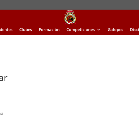
identes
Clubes
Formación
Competiciones
Galopes
Disc
ar
ña