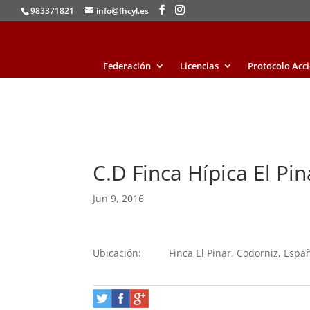
983371821
info@fhcyl.es
Federación
Licencias
Protocolo Acc
C.D Finca Hípica El Pin
Jun 9, 2016
Ubicación:
Finca El Pinar, Codorniz, Espa