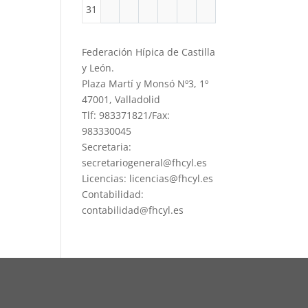
31
Federación Hípica de Castilla
y León.
Plaza Martí y Monsó Nº3, 1º
47001, Valladolid
Tlf: 983371821/Fax:
983330045
Secretaria:
secretariogeneral@fhcyl.es
Licencias: licencias@fhcyl.es
Contabilidad:
contabilidad@fhcyl.es