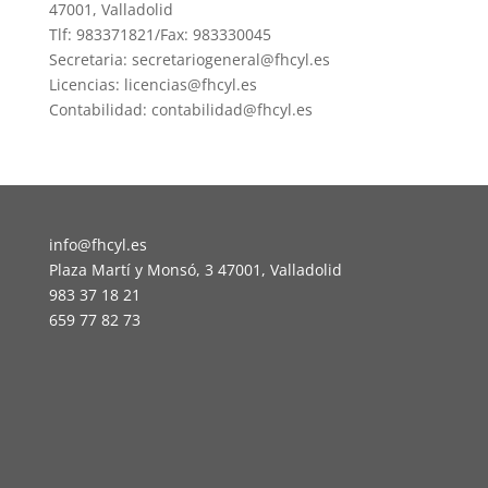
47001, Valladolid
Tlf: 983371821/Fax: 983330045
Secretaria: secretariogeneral@fhcyl.es
Licencias: licencias@fhcyl.es
Contabilidad: contabilidad@fhcyl.es
info@fhcyl.es
Plaza Martí y Monsó, 3 47001, Valladolid
983 37 18 21
659 77 82 73