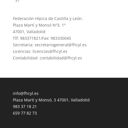
31
Federación Hípica de Castilla y León.
Plaza Martí y Monsó Nº3, 1º
47001, Valladolid
Tlf: 983371821/Fax: 983330045
Secretaria: secretariogeneral@fhcyl.es
Licencias: licencias@fhcyl.es
Contabilidad: contabilidad@fhcyl.es
info@fhcyl.es
Plaza Martí y Monsó, 3 47001, Valladolid
983 37 18 21
659 77 82 73