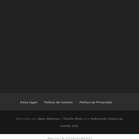
Aviso Legal
Política de Cookies
Política de Privacidad
Realizado por
Ideas Molonas | Diseño Web
para
Federación Hípica de
Castilla león
Privacy & Cookies Policy