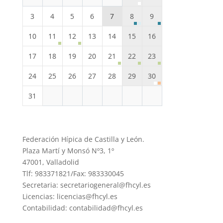
3
4
5
6
7
8
9
10
11
12
13
14
15
16
17
18
19
20
21
22
23
24
25
26
27
28
29
30
31
Federación Hípica de Castilla y León.
Plaza Martí y Monsó Nº3, 1º
47001, Valladolid
Tlf: 983371821/Fax: 983330045
Secretaria: secretariogeneral@fhcyl.es
Licencias: licencias@fhcyl.es
Contabilidad: contabilidad@fhcyl.es