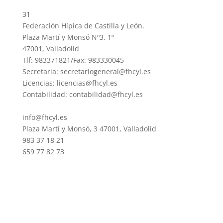
31
Federación Hípica de Castilla y León.
Plaza Martí y Monsó Nº3, 1º
47001, Valladolid
Tlf: 983371821/Fax: 983330045
Secretaria: secretariogeneral@fhcyl.es
Licencias: licencias@fhcyl.es
Contabilidad: contabilidad@fhcyl.es
info@fhcyl.es
Plaza Martí y Monsó, 3 47001, Valladolid
983 37 18 21
659 77 82 73