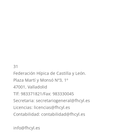
31
Federación Hípica de Castilla y León.
Plaza Martí y Monsó Nº3, 1º
47001, Valladolid
Tlf: 983371821/Fax: 983330045
Secretaria: secretariogeneral@fhcyl.es
Licencias: licencias@fhcyl.es
Contabilidad: contabilidad@fhcyl.es
info@fhcyl.es