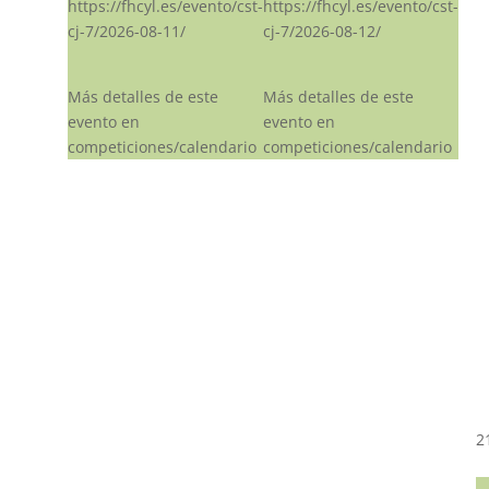
https://fhcyl.es/evento/cst-
https://fhcyl.es/evento/cst-
cj-7/2026-08-11/
cj-7/2026-08-12/
Más detalles de este
Más detalles de este
evento en
evento en
competiciones/calendario
competiciones/calendario
2