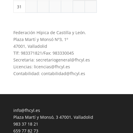
31
Federación Hípica de Castilla y León.
Plaza Martí y Monsó Nº3, 1º
47001, Valladolid
Tlf: 983371821/Fax: 983330045
Secretaria: secretariogeneral@fhcyl.es
Licencias: licencias@fhcyl.es
Contabilidad: contabilidad@fhcyl.es
info@fhcyl.es
Plaza Martí y Monsó, 3 47001, Valladolid
983 37 18 21
659 77 82 73